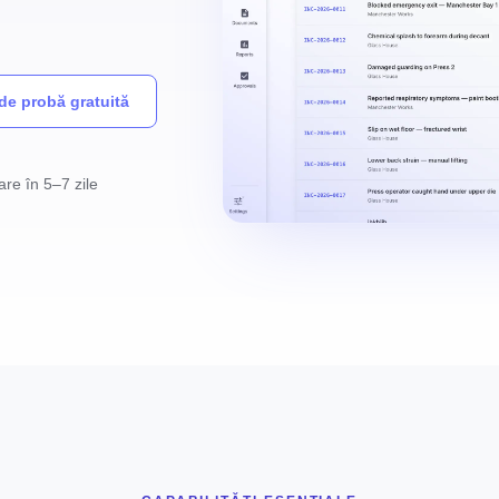
de probă gratuită
are în 5–7 zile