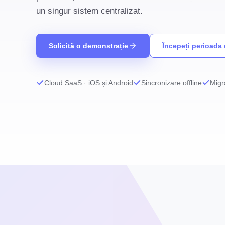
un singur sistem centralizat.
Solicită o demonstrație
Începeți perioada 
Cloud SaaS · iOS și Android
Sincronizare offline
Migr