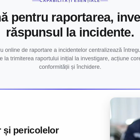
CAPABILITĂȚI ESENȚIALE
ă pentru raportarea, inve
răspunsul la incidente.
u online de raportare a incidentelor centralizează întregul
 la trimiterea raportului inițial la investigare, acțiune co
conformității și închidere.
 și pericolelor