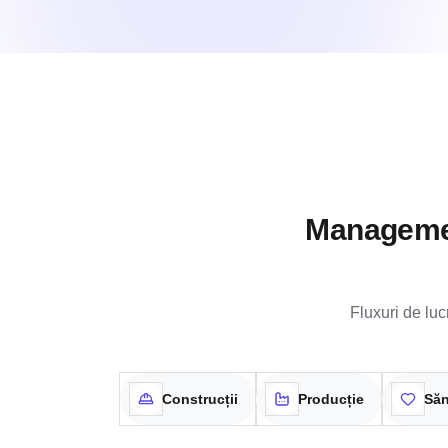
Management
Fluxuri de luc
Construcții
Producție
Săn