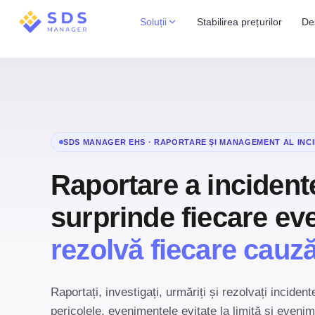
Soluții
Stabilirea prețurilor
De
SDS MANAGER EHS · RAPORTARE ȘI MANAGEMENT AL INC
Raportare a incident
surprinde fiecare e
rezolvă fiecare cauz
Raportați, investigați, urmăriți și rezolvați inciden
pericolele, evenimentele evitate la limită și eveni