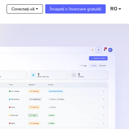
RO
Conectați-vă
Începeți o încercare gratuită