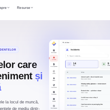
spre
Resurse
IDENTELOR
elor care
veniment
și
ă
tele la locul de muncă,
mentele de mediu dintr-