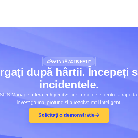
GATA SĂ ACȚIONAȚI?
gați după hârtii. Începeți s
incidentele.
SDS Manager oferă echipei dvs. instrumentele pentru a raporta 
investiga mai profund și a rezolva mai inteligent.
Solicitați o demonstrație