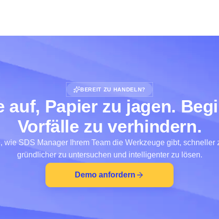
BEREIT ZU HANDELN?
 auf, Papier zu jagen. Beg
Vorfälle zu verhindern.
, wie SDS Manager Ihrem Team die Werkzeuge gibt, schneller 
gründlicher zu untersuchen und intelligenter zu lösen.
Demo anfordern