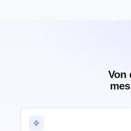
Von 
mess