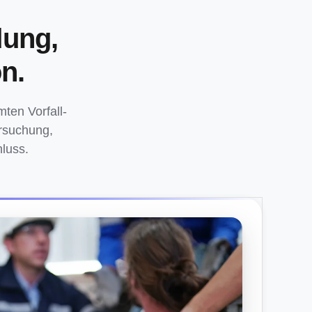
dung,
n.
ten Vorfall-
ersuchung,
luss.