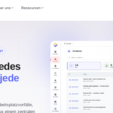
er uns
Ressourcen
NT
jedes
jede
eitsplatzvorfälle,
us einem zentralen