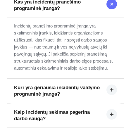
Kas yra incidentų pranešimo
programinė įranga?
Incidentų pranešimo programinė įranga yra
skaitmeninis įrankis, leidžiantis organizacijoms
užfiksuoti, klasifikuoti, tirti ir spręsti darbo saugos
įvykius — nuo traumų ir vos neįvykusių atvejų iki
pavojingų sąlygų. Ji pakeičia popierinį pranešimą
struktūruotais skaitmeniniais darbo eigos procesais,
automatiniu eskalavimu ir realiojo laiko stebėjimu.
Kuri yra geriausia incidentų valdymo
programinė įranga?
Geriausias sprendimas priklauso nuo jūsų pramonės,
Kaip incidentų sekimas pagerina
darbo saugą?
masto ir integracijos poreikių. SDS Manager sukurta
specialiai EHS komandoms, sujungiant incidentų