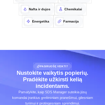
Nafta ir dujos
Chemikalai
Energetika
Farmacija
PASIRUOŠĘ VEIKTI?
Nustokite vaikytis popierių.
Pradėkite užkirsti kelią
incidentams.
Pamatykite, kaip SDS Manager suteikia jūsų
komandai įrankius greitesniam pranešimui, gilesniam
tyrimui ir protingesniam sprendimui.