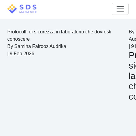
Protocolli di sicurezza in laboratorio che dovresti
By
conoscere
Aud
By
Samiha Fairooz Audrika
|
9
Pr
|
9 Feb 2026
s
l
c
c