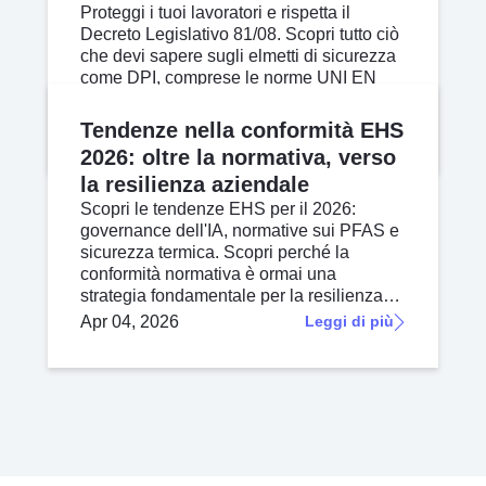
Proteggi i tuoi lavoratori e rispetta il
Decreto Legislativo 81/08. Scopri tutto ciò
che devi sapere sugli elmetti di sicurezza
come DPI, comprese le norme UNI EN
397 e la manutenzione.
Apr 13, 2026
Leggi di più
Tendenze nella conformità EHS
2026: oltre la normativa, verso
la resilienza aziendale
Scopri le tendenze EHS per il 2026:
governance dell'IA, normative sui PFAS e
sicurezza termica. Scopri perché la
conformità normativa è ormai una
strategia fondamentale per la resilienza
operativa.
Apr 04, 2026
Leggi di più