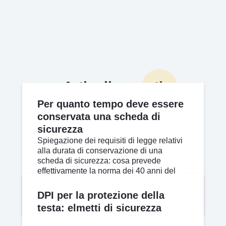
Articoli recenti
Per quanto tempo deve essere
conservata una scheda di
sicurezza
Spiegazione dei requisiti di legge relativi
alla durata di conservazione di una
scheda di sicurezza: cosa prevede
effettivamente la norma dei 40 anni del
Testo Unico sulla Salute e Sicurezza sul
Lavoro e quali sono le opzioni pratiche
Apr 17, 2026
Leggi di più
DPI per la protezione della
per la conformi
testa: elmetti di sicurezza