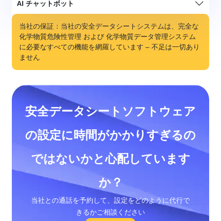
AI チャットボット
当社の保証：当社の安全データシートシステムは、完全な
化学物質危険性管理 および 化学物質データ管理システム
に必要なすべての機能を網羅しています – 不足は一切あり
ません
安全データシートソフトウェア
の設定に時間がかかりすぎるの
ではないかと心配しています
か？
当社との通話を予約して、設定をどのように代行で
きるかご相談ください