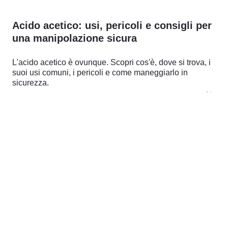
Acido acetico: usi, pericoli e consigli per
una manipolazione sicura
L'acido acetico è ovunque. Scopri cos'è, dove si trova, i
suoi usi comuni, i pericoli e come maneggiarlo in
sicurezza.
Leggi di più
Mar 06, 2026
Esano: proprietà, pericoli e guida alla
manipolazione sicura
Guida esperta sull'esano e i suoi pericoli: neurotossicità,
infiammabilità, selezione dei DPI e conformità
normativa.
Leggi di più
Mar 02, 2026