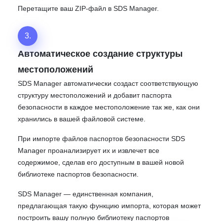
Перетащите ваш ZIP-файл в SDS Manager.
3.
Автоматическое создание структуры
местоположений
SDS Manager автоматически создаст соответствующую
структуру местоположений и добавит паспорта
безопасности в каждое местоположение так же, как они
хранились в вашей файловой системе.
При импорте файлов паспортов безопасности SDS
Manager проанализирует их и извлечет все
содержимое, сделав его доступным в вашей новой
библиотеке паспортов безопасности.
SDS Manager — единственная компания,
предлагающая такую функцию импорта, которая может
построить вашу полную библиотеку паспортов