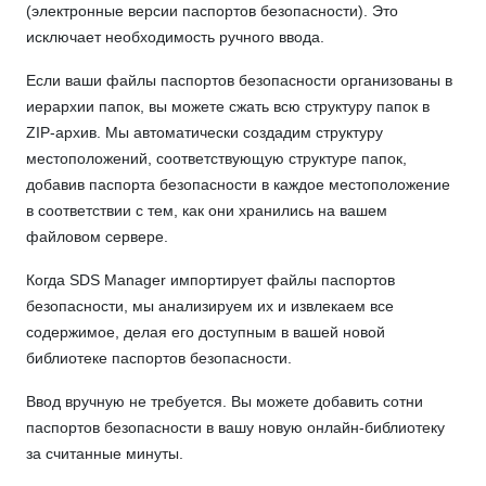
(электронные версии паспортов безопасности). Это
исключает необходимость ручного ввода.
Если ваши файлы паспортов безопасности организованы в
иерархии папок, вы можете сжать всю структуру папок в
ZIP-архив. Мы автоматически создадим структуру
местоположений, соответствующую структуре папок,
добавив паспорта безопасности в каждое местоположение
в соответствии с тем, как они хранились на вашем
файловом сервере.
Когда SDS Manager импортирует файлы паспортов
безопасности, мы анализируем их и извлекаем все
содержимое, делая его доступным в вашей новой
библиотеке паспортов безопасности.
Ввод вручную не требуется. Вы можете добавить сотни
паспортов безопасности в вашу новую онлайн-библиотеку
за считанные минуты.