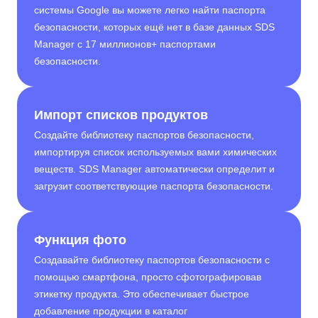
системы Google вы можете легко найти паспорта
безопасности, которых ещё нет в базе данных SDS
Manager с 17 миллионов+ паспортами
безопасности.
Импорт списков продуктов
Создайте библиотеку паспортов безопасности,
импортируя список используемых вами химических
веществ. SDS Manager автоматически определит и
загрузит соответствующие паспорта безопасности.
Функция фото
Создавайте библиотеку паспортов безопасности с
помощью смартфона, просто сфотографировав
этикетку продукта. Это обеспечивает быстрое
добавление продукции в каталог