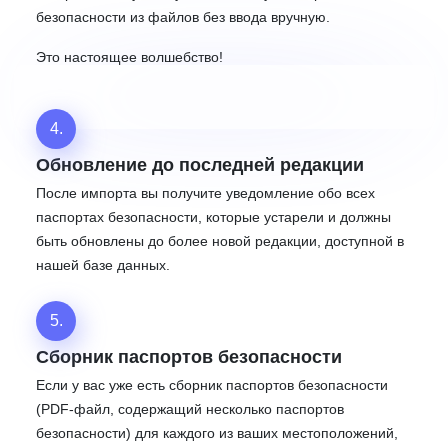
безопасности из файлов без ввода вручную.
Это настоящее волшебство!
4.
Обновление до последней редакции
После импорта вы получите уведомление обо всех
паспортах безопасности, которые устарели и должны
быть обновлены до более новой редакции, доступной в
нашей базе данных.
5.
Сборник паспортов безопасности
Если у вас уже есть сборник паспортов безопасности
(PDF-файл, содержащий несколько паспортов
безопасности) для каждого из ваших местоположений,