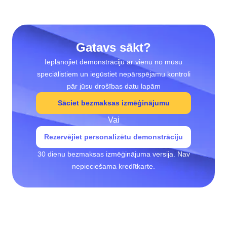
Gatavs sākt?
Ieplānojiet demonstrāciju ar vienu no mūsu
speciālistiem un iegūstiet nepārspējamu kontroli
pār jūsu drošības datu lapām
Sāciet bezmaksas izmēģinājumu
Vai
Rezervējiet personalizētu demonstrāciju
30 dienu bezmaksas izmēģinājuma versija. Nav
nepieciešama kredītkarte.