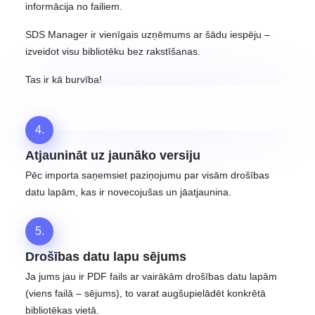
informācija no failiem.
SDS Manager ir vienīgais uzņēmums ar šādu iespēju –
izveidot visu bibliotēku bez rakstīšanas.
Tas ir kā burvība!
4.
Atjaunināt uz jaunāko versiju
Pēc importa saņemsiet paziņojumu par visām drošības
datu lapām, kas ir novecojušas un jāatjaunina.
5.
Drošības datu lapu sējums
Ja jums jau ir PDF fails ar vairākām drošības datu lapām
(viens failā – sējums), to varat augšupielādēt konkrētā
bibliotēkas vietā.