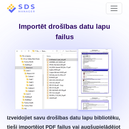
Importēt drošības datu lapu
failus
Izveidojiet savu drošības datu lapu bibliotēku,
tieši importējot PDF failus vai augšupielādējot