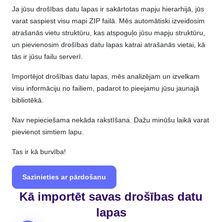
Ja jūsu drošības datu lapas ir sakārtotas mapju hierarhijā, jūs
varat saspiest visu mapi ZIP failā. Mēs automātiski izveidosim
atrašanās vietu struktūru, kas atspoguļo jūsu mapju struktūru,
un pievienosim drošības datu lapas katrai atrašanās vietai, kā
tās ir jūsu failu serverī.
Importējot drošības datu lapas, mēs analizējam un izvelkam
visu informāciju no failiem, padarot to pieejamu jūsu jaunajā
bibliotēkā.
Nav nepieciešama nekāda rakstīšana. Dažu minūšu laikā varat
pievienot simtiem lapu.
Tas ir kā burvība!
Sazinieties ar pārdošanu
Kā importēt savas drošības datu
lapas