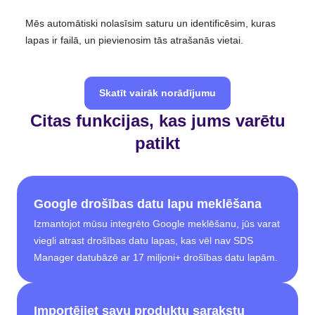
Mēs automātiski nolasīsim saturu un identificēsim, kuras
lapas ir failā, un pievienosim tās atrašanās vietai.
Skatīt vairāk norādījumu
Citas funkcijas, kas jums varētu
patikt
Google drošības datu lapu meklēšana
Izmantojot mūsu integrēto Google meklēšanu, jūs varat
viegli atrast drošības datu lapas, kas vēl nav SDS
Manager datubāzē ar 17 miljoni+ drošības datu lapām.
Importējiet savu produktu sarakstu