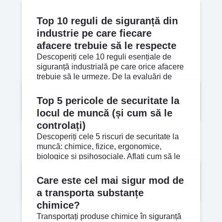
Ultimele articole
Top 10 reguli de siguranță din
industrie pe care fiecare
afacere trebuie să le respecte
Descoperiți cele 10 reguli esențiale de
siguranță industrială pe care orice afacere
trebuie să le urmeze. De la evaluări de
risc la planuri de urgență.
May 01, 2026
Citește mai mult
Top 5 pericole de securitate la
locul de muncă (și cum să le
controlați)
Descoperiți cele 5 riscuri de securitate la
muncă: chimice, fizice, ergonomice,
biologice și psihosociale. Aflați cum să le
controlați eficient.
Apr 24, 2026
Citește mai mult
Care este cel mai sigur mod de
a transporta substanțe
chimice?
Transportați produse chimice în siguranță