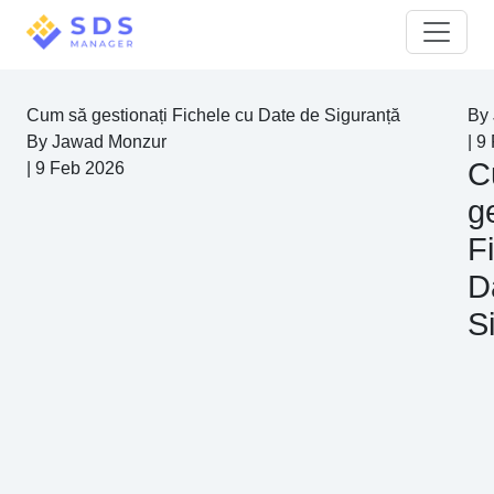
Cum să gestionați Fichele cu Date de Siguranță
By
By
Jawad Monzur
|
9
C
|
9 Feb 2026
g
F
D
S