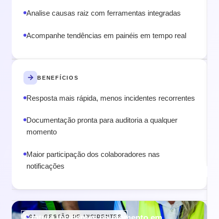
Analise causas raiz com ferramentas integradas
Acompanhe tendências em painéis em tempo real
BENEFÍCIOS
Resposta mais rápida, menos incidentes recorrentes
Documentação pronta para auditoria a qualquer
momento
Maior participação dos colaboradores nas
notificações
Capture incidentes no momento em
01 · GESTÃO DE INCIDENTES