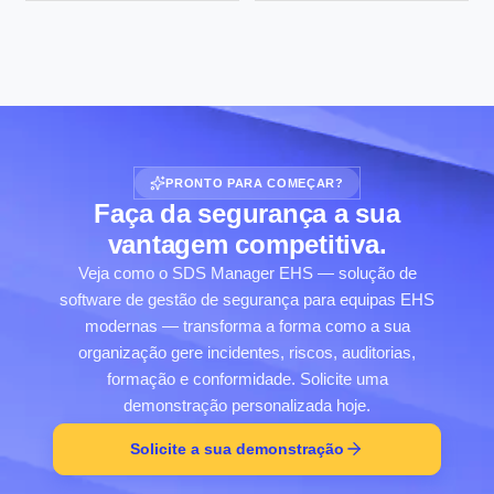
PRONTO PARA COMEÇAR?
Faça da segurança a sua
vantagem competitiva.
Veja como o SDS Manager EHS — solução de
software de gestão de segurança para equipas EHS
modernas — transforma a forma como a sua
organização gere incidentes, riscos, auditorias,
formação e conformidade. Solicite uma
demonstração personalizada hoje.
Solicite a sua demonstração