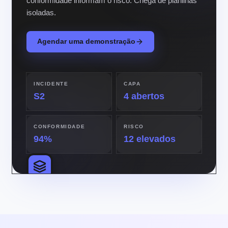
conformidade informam o risco. Chega de planilhas
isoladas.
Agendar uma demonstração
INCIDENTE
CAPA
S2
4 abertos
CONFORMIDADE
RISCO
94%
12 elevados