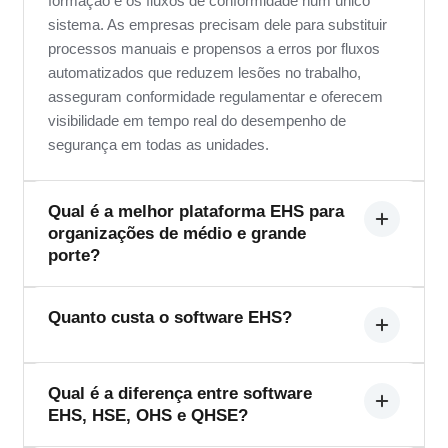
formação e os fluxos de conformidade num único
sistema. As empresas precisam dele para substituir
processos manuais e propensos a erros por fluxos
automatizados que reduzem lesões no trabalho,
asseguram conformidade regulamentar e oferecem
visibilidade em tempo real do desempenho de
segurança em todas as unidades.
Qual é a melhor plataforma EHS para
organizações de médio e grande
porte?
A melhor plataforma EHS depende do setor, do
Quanto custa o software EHS?
quadro regulamentar e das necessidades de
integração. O SDS Manager EHS foi criado para
organizações que precisam de reporte de incidentes,
O preço do software EHS varia conforme os módulos
Qual é a diferença entre software
gestão de riscos, auditoria e inspeção, gestão de
EHS, HSE, OHS e QHSE?
selecionados, o número de utilizadores, o número de
formação e conformidade num único sistema
unidades e o âmbito da implementação. O SDS