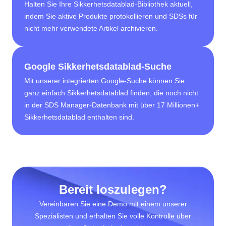
Halten Sie Ihre Sikkerhetsdatablad-Bibliothek aktuell,
indem Sie aktive Produkte protokollieren und SDSs für
nicht mehr verwendete Artikel archivieren.
Google Sikkerhetsdatablad-Suche
Mit unserer integrierten Google-Suche können Sie
ganz einfach Sikkerhetsdatablad finden, die noch nicht
in der SDS Manager-Datenbank mit über 17 Millionen+
Sikkerhetsdatablad enthalten sind.
Bereit loszulegen?
Vereinbaren Sie eine Demo mit einem unserer
Spezialisten und erhalten Sie volle Kontrolle über