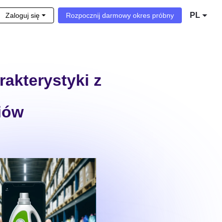
PL
Zaloguj się
Rozpocznij darmowy okres próbny
rakterystyki z
iów