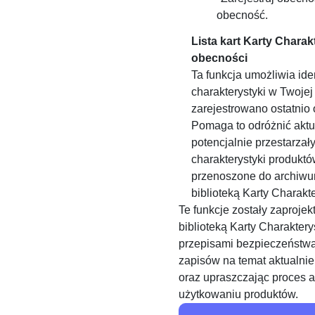
obecność.
Lista kart Karty Charak
obecności
Ta funkcja umożliwia iden
charakterystyki w Twojej 
zarejestrowano ostatnio
Pomaga to odróżnić akt
potencjalnie przestarzał
charakterystyki produktó
przenoszone do archiwu
biblioteką Karty Charakte
Te funkcje zostały zaproje
biblioteką Karty Charakter
przepisami bezpieczeństw
zapisów na temat aktualni
oraz upraszczając proces ak
użytkowaniu produktów.