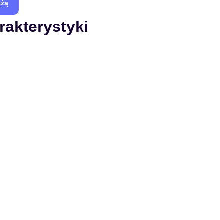
ażą
rakterystyki