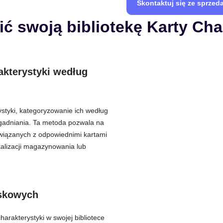
Skontaktuj się ze sprzed
ć swoją bibliotekę Karty Cha
akterystyki według
rystyki, kategoryzowanie ich według
zgadniania. Ta metoda pozwala na
wiązanych z odpowiednimi kartami
kalizacji magazynowania lub
eskowych
harakterystyki w swojej bibliotece