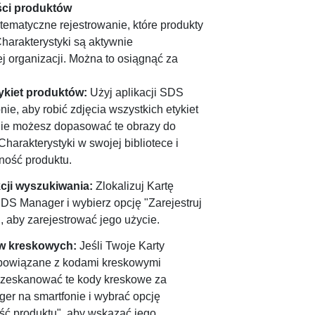
ści produktów
tematyczne rejestrowanie, które produkty
Charakterystyki są aktywnie
 organizacji. Można to osiągnąć za
ykiet produktów:
Użyj aplikacji SDS
ie, aby robić zdjęcia wszystkich etykiet
nie możesz dopasować te obrazy do
harakterystyki w swojej bibliotece i
ność produktu.
cji wyszukiwania:
Zlokalizuj Kartę
DS Manager i wybierz opcję "Zarejestruj
 aby zarejestrować jego użycie.
w kreskowych:
Jeśli Twoje Karty
 powiązane z kodami kreskowymi
 zeskanować te kody kreskowe za
r na smartfonie i wybrać opcję
ość produktu", aby wskazać jego