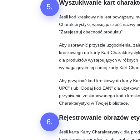
Wyszukiwanie kart charakt
5.
Jeśli kod kreskowy nie jest powiązany, m
Charakterystyki, wpisując część nazwy pr
"Zarejestruj obecność produktu".
Aby usprawnić przyszłe uzgodnienia, zal
kreskowego do karty Kart Charakterystyki
dla produktów występujących w różnych
wymagających tej samej karty Kart Chara
Aby przypisać kod kreskowy do karty Kart 
UPC" (lub "Dodaj kod EAN" dla użytkow
przypisanie zeskanowanego kodu kresko
Charakterystyki w Twojej bibliotece.
Rejestrowanie obrazów ety
6.
Jeśli karta Karty Charakterystyki dla prod
funkcji rejestracji zdjęcia, aby zrobić zdj