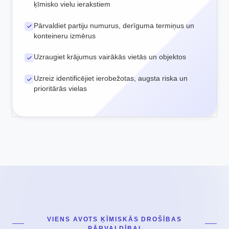
ķīmisko vielu ierakstiem
Pārvaldiet partiju numurus, derīguma termiņus un
konteineru izmērus
Uzraugiet krājumus vairākās vietās un objektos
Uzreiz identificējiet ierobežotas, augsta riska un
prioritārās vielas
VIENS AVOTS ĶĪMISKĀS DROŠĪBAS
PĀRVALDĪBAI