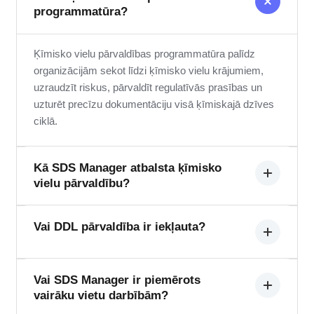
programmatūra?
Ķīmisko vielu pārvaldības programmatūra palīdz
organizācijām sekot līdzi ķīmisko vielu krājumiem,
uzraudzīt riskus, pārvaldīt regulatīvās prasības un
uzturēt precīzu dokumentāciju visā ķīmiskajā dzīves
ciklā.
Kā SDS Manager atbalsta ķīmisko
vielu pārvaldību?
SDS Manager centralizē ķīmisko vielu krājumus,
Vai DDL pārvaldība ir iekļauta?
riska novērtējumus, regulatīvo ziņošanu, marķēšanu
un atbilstības darba plūsmas vienā integrētā
platformā.
Jā. DDL pārvaldība ir iekļauta, nodrošinot, ka visas
Vai SDS Manager ir piemērots
vairāku vietu darbībām?
ķīmiskās vielas ir saistītas ar pareizo un atjaunināto
drošības dokumentāciju.