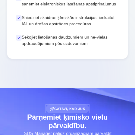
saņemiet elektroniskus lasīšanas apstiprinājumus
Sniedziet skaidras ķīmiskās instrukcijas, ieskaitot
IAL un drošas apstrādes procedūras
Sekojiet lietošanas daudzumiem un ne-vielas
apdraudējumiem pēc uzdevumiem
GATAVI, KAD JŪS
Pārņemiet ķīmisko vielu
pārvaldību.
SDS Manager palīdz organizācijām pārvaldīt