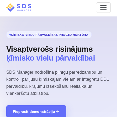
ĶĪMISKO VIELU PĀRVALDĪBAS PROGRAMMATŪRA
Visaptverošs risinājums
ķīmisko vielu pārvaldībai
SDS Manager nodrošina pilnīgu pārredzamību un
kontroli pār jūsu ķīmiskajām vielām ar integrētu DDL
pārvaldību, krājumu izsekošanu reāllaikā un
vienkāršotu atbilstību.
Pieprasīt demonstrāciju