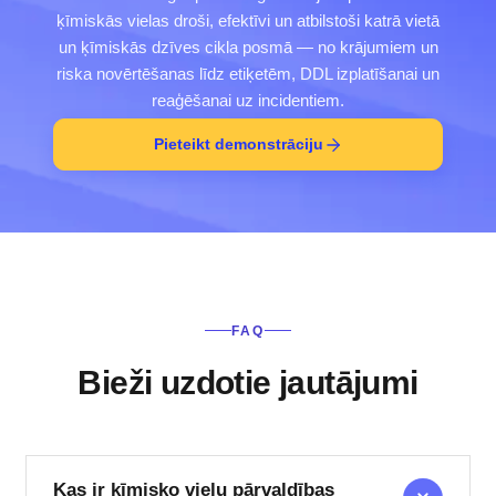
ķīmiskās vielas droši, efektīvi un atbilstoši katrā vietā
un ķīmiskās dzīves cikla posmā — no krājumiem un
riska novērtēšanas līdz etiķetēm, DDL izplatīšanai un
reaģēšanai uz incidentiem.
Pieteikt demonstrāciju
FAQ
Bieži uzdotie jautājumi
Kas ir ķīmisko vielu pārvaldības