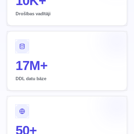
10K+
Drošības vadītāji
17M+
DDL datu bāze
50+