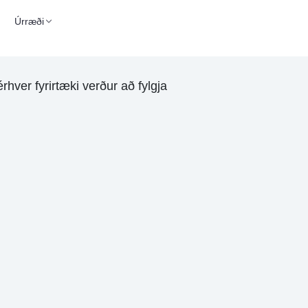
Úrræði
hver fyrirtæki verður að fylgja