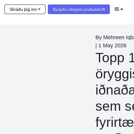
IS
Skráðu þig inn
Byrjaðu ókeypis prufuáskrift
By
Mehreen Iqb
|
1 May 2026
Topp 
öryggi
iðnaða
sem s
fyrirtæ