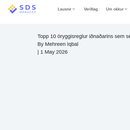
Lausnir
Verðlag
Um okkur
Topp 10 öryggisreglur iðnaðarins sem sér
By
Mehreen Iqbal
|
1 May 2026