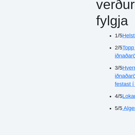
verður
fylgja
1/5
Helst
2/5
Topp
iðnaðarö
3/5
Hvern
iðnaðarö
festast í
4/5
Loka
5/5
Alge