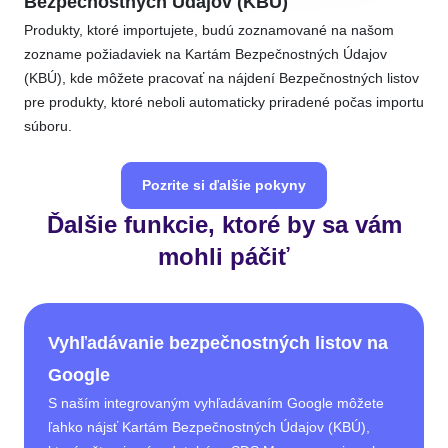
Bezpečnostných Údajov (KBÚ)
Produkty, ktoré importujete, budú zoznamované na našom
zozname požiadaviek na Kartám Bezpečnostných Údajov
(KBÚ), kde môžete pracovať na nájdení Bezpečnostných listov
pre produkty, ktoré neboli automaticky priradené počas importu
súboru.
Pozrite si ďalšie pokyny
Ďalšie funkcie, ktoré by sa vám
mohli páčiť
Vyhľadávanie bezpečnostných listov na
Google
S naším integrovaným vyhľadávaním Google môžete
ľahko nájsť Kartám Bezpečnostných Údajov (KBÚ),