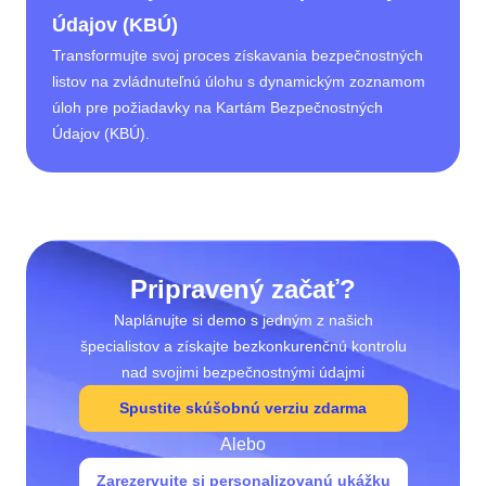
Údajov (KBÚ)
Transformujte svoj proces získavania bezpečnostných
listov na zvládnuteľnú úlohu s dynamickým zoznamom
úloh pre požiadavky na Kartám Bezpečnostných
Údajov (KBÚ).
Pripravený začať?
Naplánujte si demo s jedným z našich
špecialistov a získajte bezkonkurenčnú kontrolu
nad svojimi bezpečnostnými údajmi
Spustite skúšobnú verziu zdarma
Alebo
Zarezervujte si personalizovanú ukážku