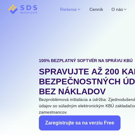
Riešenia
Cenník
O nás
100% BEZPLATNÝ SOFTVÉR NA SPRÁVU KBÚ
SPRAVUJTE AŽ 200 KA
BEZPEČNOSTNÝCH ÚD
BEZ NÁKLADOV
Bezproblémová inštalácia a údržba: Zjednodušená
údajov so súladným elektronickým KBÚ zakladačom
zamestnancov.
Zaregistrujte sa na verziu Free