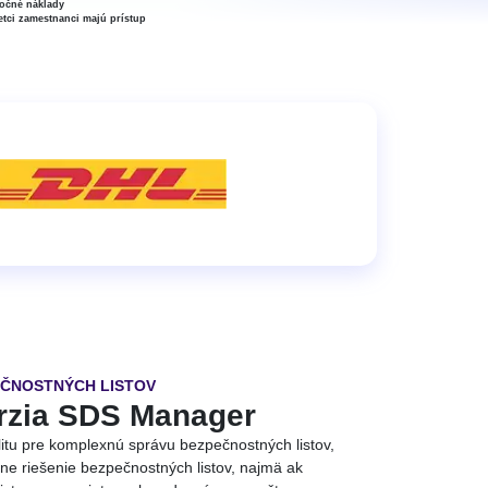
ročné náklady
etci zamestnanci majú prístup
EČNOSTNÝCH LISTOV
erzia SDS Manager
litu pre komplexnú správu bezpečnostných listov,
e riešenie bezpečnostných listov, najmä ak