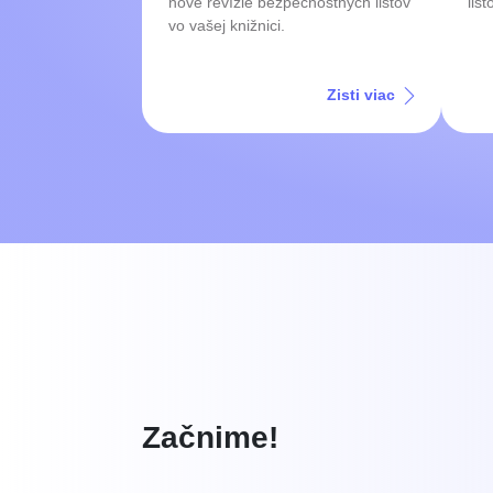
nové revízie bezpečnostných listov
list
vo vašej knižnici.
Zisti viac
Začnime!