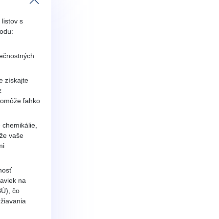
listov s
odu:
ečnostných
 získajte
z
pomôže ľahko
e chemikálie,
 že vaše
mi
nosť
aviek na
Ú), čo
žiavania