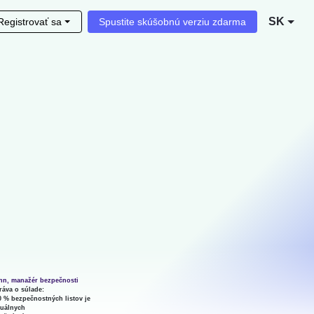
SK
Registrovať sa
Spustite skúšobnú verziu zdarma
hn, manažér bezpečnosti
ráva o súlade:
0 % bezpečnostných listov je
tuálnych