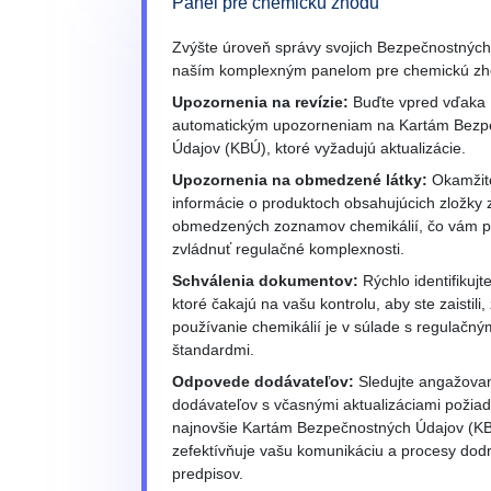
Panel pre chemickú zhodu
Zvýšte úroveň správy svojich Bezpečnostných 
naším komplexným panelom pre chemickú zh
Upozornenia na revízie:
Buďte vpred vďaka
automatickým upozorneniam na Kartám Bezp
Údajov (KBÚ), ktoré vyžadujú aktualizácie.
Upozornenia na obmedzené látky:
Okamžite
informácie o produktoch obsahujúcich zložky 
obmedzených zoznamov chemikálií, čo vám 
zvládnuť regulačné komplexnosti.
Schválenia dokumentov:
Rýchlo identifikujt
ktoré čakajú na vašu kontrolu, aby ste zaistili,
používanie chemikálií je v súlade s regulačný
štandardmi.
Odpovede dodávateľov:
Sledujte angažova
dodávateľov s včasnými aktualizáciami požiad
najnovšie Kartám Bezpečnostných Údajov (KB
zefektívňuje vašu komunikáciu a procesy dodr
predpisov.