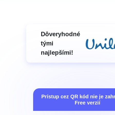
Dôveryhodné
tými
najlepšími!
Prístup cez QR kód nie je zah
Free verzií