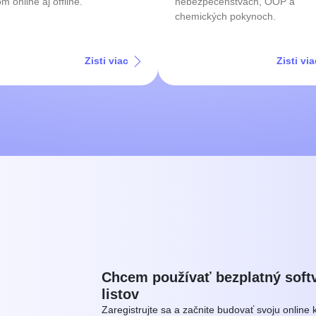
om online aj offline.
nebezpečenstvách, OOP a
chemických pokynoch.
Zisti viac
Zisti via
Chcem používať bezplatný soft
listov
Zaregistrujte sa a začnite budovať svoju online 