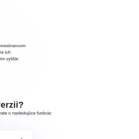
 zamestnancom
re ich
ím vyššie
erzii?
ate o nasledujúce funkcie: