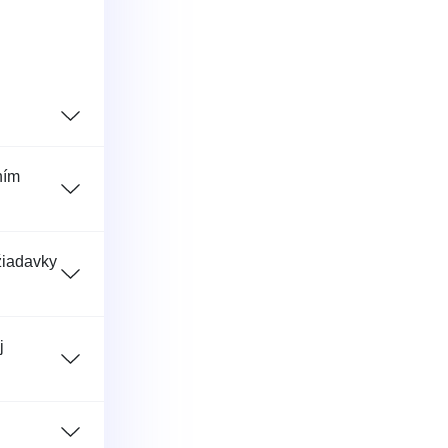
ním
žiadavky
j