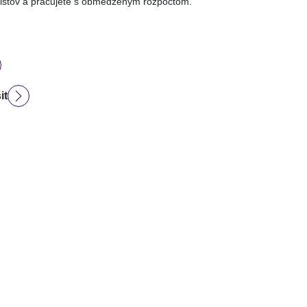
istov a pracujete s obmedzeným rozpočtom.
it