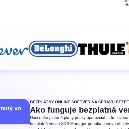
0 
Vš
BEZPLATNÝ ONLINE SOFTVÉR NA SPRÁVU BEZP
rnutý vo
Ako funguje bezplatná v
Hoci naše platené plány poskytujú rozsiahlu funkciona
bezplatná verzia SDS Manager ponúka cenovo efektívn