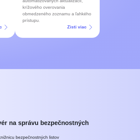
automatizovaných aktualizácií,
krížového overovania
obmedzeného zoznamu a ľahkého
prístupu.
c
Zisti viac
vér na správu bezpečnostných
knižnicu bezpečnostných listov