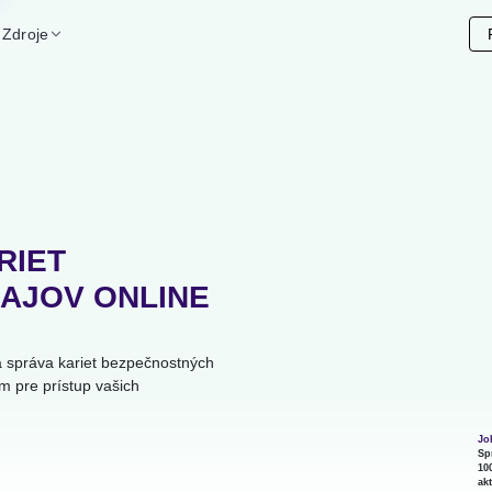
Zdroje
RIET
AJOV ONLINE
 správa kariet bezpečnostných
 pre prístup vašich
Jo
Sp
10
ak