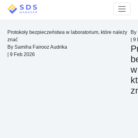
Protokoły bezpieczeństwa w laboratorium, które należy
By
znać
|
9
P
By
Samiha Fairooz Audrika
|
9 Feb 2026
b
w
k
z