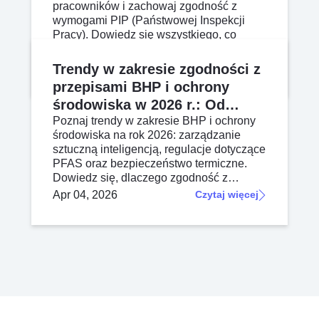
pracowników i zachowaj zgodność z
wymogami PIP (Państwowej Inspekcji
Pracy). Dowiedz się wszystkiego, co
musisz wiedzieć o kaskach ochronnych
jako środkach ochrony indywidualnej, w
Apr 13, 2026
Czytaj więcej
Trendy w zakresie zgodności z
tym o normach PN-EN 397 i ich konserwa
przepisami BHP i ochrony
środowiska w 2026 r.: Od
regulacji do odporności
Poznaj trendy w zakresie BHP i ochrony
środowiska na rok 2026: zarządzanie
biznesowej
sztuczną inteligencją, regulacje dotyczące
PFAS oraz bezpieczeństwo termiczne.
Dowiedz się, dlaczego zgodność z
przepisami stała się obecnie kluczową
Apr 04, 2026
Czytaj więcej
strategią zapewniającą od