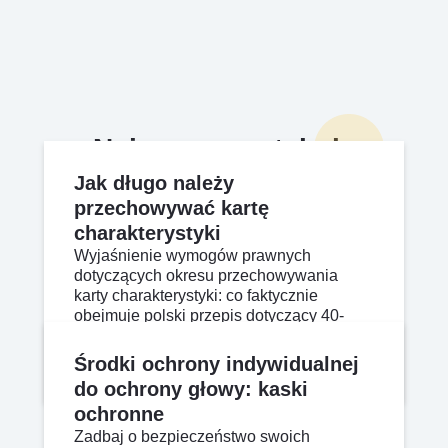
Najnowsze artykuły
Jak długo należy
przechowywać kartę
charakterystyki
Wyjaśnienie wymogów prawnych
dotyczących okresu przechowywania
karty charakterystyki: co faktycznie
obejmuje polski przepis dotyczący 40-
letniego okresu przechowywania
rejestrów chemicznych oraz praktyczne
Apr 17, 2026
Czytaj więcej
Środki ochrony indywidualnej
możliwości zapewnienia zgodności z
do ochrony głowy: kaski
przepisam
ochronne
Zadbaj o bezpieczeństwo swoich