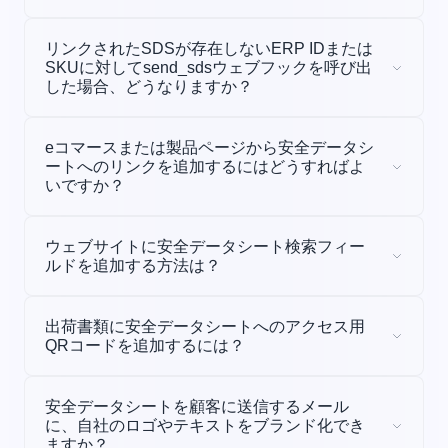
API
自動的に延長され
リンクされたSDSが存在しないERP IDまたは
SDS Managerの受信メールアドレス
SKUに対してsend_sdsウェブフックを呼び出
ベストプラクティス：
した場合、どうなりますか？
eコマースまたは製品ページから安全データシ
ートへのリンクを追加するにはどうすればよ
SDSが既存文書の新しいバージョンである場合、
いですか？
旧バージョンを置き換え、そのSDSを購読してい
る全顧客に通知します。
ウェブサイトに安全データシート検索フィー
新規SDSの場合は、手動またはAPI経由で正しい
ルドを追加する方法は？
SKU/ERP IDを割り当てられます。
出荷書類に安全データシートへのアクセス用
QRコードを追加するには？
安全データシートを顧客に送信するメール
に、自社のロゴやテキストをブランド化でき
ますか？