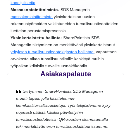
koodijulisteita
.
Massakopiointitoiminto:
SDS Managerin
massakopiointitoiminto
yksinkertaistaa uusien
rakennustyömaiden vakiintuneiden turvallisuustiedotteiden
luettelon perustamisprosessia.
Yksinkertaistettu hallinta:
SharePointista SDS
Manageriin siirtyminen on merkittävästi yksinkertaistanut
yrityksen turvallisuustiedotekirjaston hallintaa
, vapauttaen
arvokasta aikaa turvallisuustiimille keskittyä muihin
työpaikan kriittisiin turvallisuusnäkökohtiin.
Asiakaspalaute
Siirtyminen SharePointista SDS Manageriin
muutti tapaa, jolla käsittelemme
kemikaaliturvallisuustietoja. Työntekijöidemme kyky
nopeasti päästä käsiksi päivitettyihin
turvallisuustiedotteisiin QR-koodien skannaamalla
teki merkittävän eron turvallisuuskulttuurissamme.