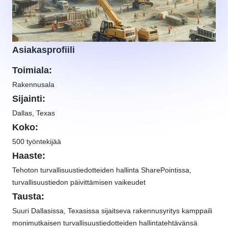
Asiakasprofiili
Toimiala:
Rakennusala
Sijainti:
Dallas, Texas
Koko:
500 työntekijää
Haaste:
Tehoton turvallisuustiedotteiden hallinta SharePointissa,
turvallisuustiedon päivittämisen vaikeudet
Tausta:
Suuri Dallasissa, Texasissa sijaitseva rakennusyritys kamppaili
monimutkaisen turvallisuustiedotteiden hallintatehtävänsä