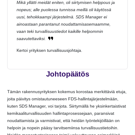
Mikä yllätti meidät eniten, oli siirtymisen helppous ja
nopeus; alle puolessa tunnissa meillä oli käytössä
uusi, tehokkaampi järjestelmä. SDS Manager ei
ainoastaan parantanut noudattamisasemaamme,
vaan teki turvallisuustiedot kaikille helpommin
saavutettaviksi.
Kertoi yrityksen turvallisuusjohtaja.
Johtopäätös
Tämän rakennusyrityksen kokemus korostaa merkittäviä etuja,
joita päivitys omistautuneeseen FDS-hallintajärjestelmään,
kuten SDS Manager, voi tarjota. Siirtymällä he yksinkertaistivat
kemikaaliturvallisuuden hallintaprosessejaan, paransivat
noudattamista ja varmistivat, että heidän työntekijöillään on
helpoin ja nopein pääsy tarvitsemiinsa turvallisuustietoihin.