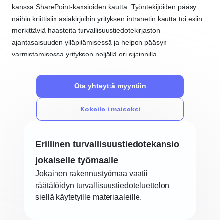
kanssa SharePoint-kansioiden kautta. Työntekijöiden pääsy
näihin kriittisiin asiakirjoihin yrityksen intranetin kautta toi esiin
merkittäviä haasteita turvallisuustiedotekirjaston
ajantasaisuuden ylläpitämisessä ja helpon pääsyn
varmistamisessa yrityksen neljällä eri sijainnilla.
Ota yhteyttä myyntiin
Kokeile ilmaiseksi
Erillinen turvallisuustiedotekansio
jokaiselle työmaalle
Jokainen rakennustyömaa vaatii
räätälöidyn turvallisuustiedoteluettelon
siellä käytetyille materiaaleille.