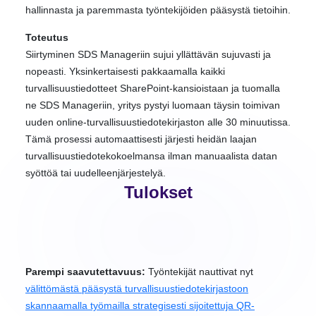
hallinnasta ja paremmasta työntekijöiden pääsystä tietoihin.
Toteutus
Siirtyminen SDS Manageriin sujui yllättävän sujuvasti ja
nopeasti. Yksinkertaisesti pakkaamalla kaikki
turvallisuustiedotteet SharePoint-kansioistaan ja tuomalla
ne SDS Manageriin, yritys pystyi luomaan täysin toimivan
uuden online-turvallisuustiedotekirjaston alle 30 minuutissa.
Tämä prosessi automaattisesti järjesti heidän laajan
turvallisuustiedotekokoelmansa ilman manuaalista datan
syöttöä tai uudelleenjärjestelyä.
Tulokset
Parempi saavutettavuus:
Työntekijät nauttivat nyt
välittömästä pääsystä turvallisuustiedotekirjastoon
skannaamalla työmailla strategisesti sijoitettuja QR-