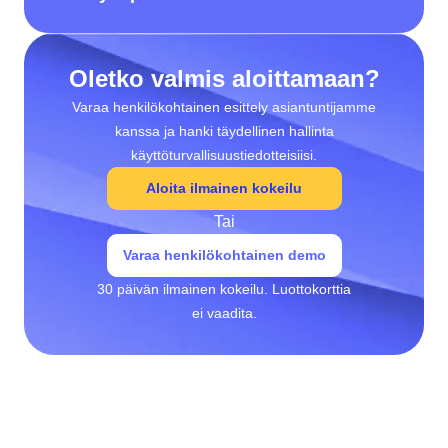
Oletko valmis aloittamaan?
Varaa henkilökohtainen esittely asiantuntijamme
kanssa ja hanki täydellinen hallinta
käyttöturvallisuustiedotteisiisi.
Aloita ilmainen kokeilu
Tai
Varaa henkilökohtainen demo
30 päivän ilmainen kokeilu. Luottokorttia
ei vaadita.