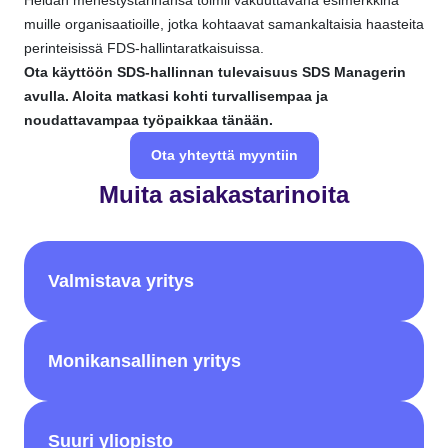
Heidän menestystarinansa toimii vakuuttavana esimerkkinä
muille organisaatioille, jotka kohtaavat samankaltaisia haasteita
perinteisissä FDS-hallintaratkaisuissa.
Ota käyttöön SDS-hallinnan tulevaisuus SDS Managerin
avulla. Aloita matkasi kohti turvallisempaa ja
noudattavampaa työpaikkaa tänään.
Ota yhteyttä myyntiin
Muita asiakastarinoita
Valmistava yritys
Monikansallinen yritys
Suuri yliopisto