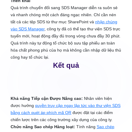
Triển khai
Quá trình chuyển đổi sang SDS Manager diễn ra suôn sẻ
và nhanh chóng một cách đáng ngạc nhiên. Chỉ cần nén
tất cả các tệp SDS từ thư mục SharePoint và
nhập chúng
vào SDS Manager
, công ty đã có thể tạo thư viện SDS trực
tuyến mới, hoạt động đầy đủ trong vòng chưa đầy 30 phút.
Quá trình này tự động tổ chức bộ sưu tập phiếu an toàn
hóa chất phong phú của họ mà không cần nhập dữ liệu thủ
công hay tổ chức lại.
Kết quả
Khả năng Tiếp cận Được Nâng cao:
Nhân viên hiện
được hưởng
quyền truy cập ngay lập tức vào thư viện SDS
bằng cách quét áp phích mã QR
được đặt tại các điểm
chiến lược trên các công trường xây dựng của công ty.
Chức năng Sao chép Hàng loạt:
Tính năng
Sao chép