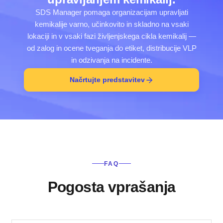
SDS Manager pomaga organizacijam upravljati
kemikalije varno, učinkovito in skladno na vsaki
lokaciji in v vsaki fazi življenjskega cikla kemikalij —
od zalog in ocene tveganja do etiket, distribucije VLP
in odzivanja na incidente.
Načrtujte predstavitev
FAQ
Pogosta vprašanja