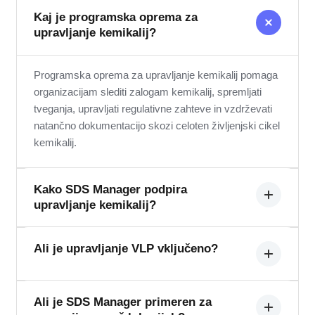
Kaj je programska oprema za
upravljanje kemikalij?
Programska oprema za upravljanje kemikalij pomaga
organizacijam slediti zalogam kemikalij, spremljati
tveganja, upravljati regulativne zahteve in vzdrževati
natančno dokumentacijo skozi celoten življenjski cikel
kemikalij.
Kako SDS Manager podpira
upravljanje kemikalij?
SDS Manager centralizira inventar kemikalij, ocene
Ali je upravljanje VLP vključeno?
tveganja, regulativno poročanje, označevanje in
skladnostne delovne tokove na eni integrirani
platformi.
Da. Upravljanje VLP je vključeno in zagotavlja, da so
Ali je SDS Manager primeren za