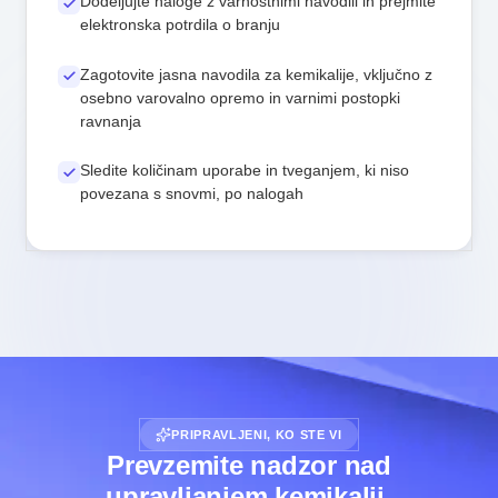
Dodeljujte naloge z varnostnimi navodili in prejmite
elektronska potrdila o branju
Zagotovite jasna navodila za kemikalije, vključno z
osebno varovalno opremo in varnimi postopki
ravnanja
Sledite količinam uporabe in tveganjem, ki niso
povezana s snovmi, po nalogah
PRIPRAVLJENI, KO STE VI
Prevzemite nadzor nad
upravljanjem kemikalij.