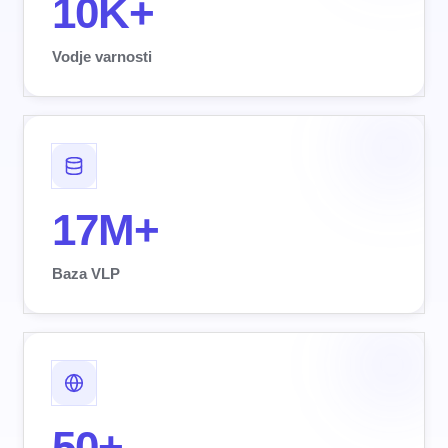
10K+
Vodje varnosti
17M+
Baza VLP
50+