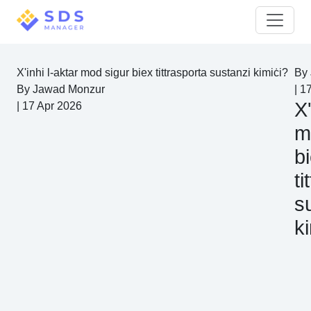
X'inhi l-aktar mod sigur biex tittrasporta sustanzi kimiċi?
By
By
Jawad Monzur
|
17
X'
|
17 Apr 2026
m
b
ti
s
k