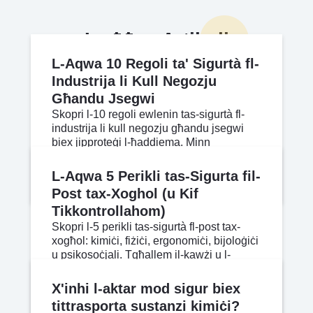
L-aħħar Artikoli
L-Aqwa 10 Regoli ta' Sigurtà fl-
Industrija li Kull Negozju
Għandu Jsegwi
Skopri l-10 regoli ewlenin tas-sigurtà fl-
industrija li kull negozju għandu jsegwi
biex jipproteġi l-ħaddiema. Minn
valutazzjonijiet tar-riskju sa pjanijiet.
May 01, 2026
Aqra iktar
L-Aqwa 5 Perikli tas-Sigurta fil-
Post tax-Xoghol (u Kif
Tikkontrollahom)
Skopri l-5 perikli tas-sigurtà fl-post tax-
xogħol: kimiċi, fiżiċi, ergonomiċi, bijoloġiċi
u psikosoċjali. Tgħallem il-kawżi u l-
kontrolli eżatti.
Apr 24, 2026
Aqra iktar
X'inhi l-aktar mod sigur biex
tittrasporta sustanzi kimiċi?