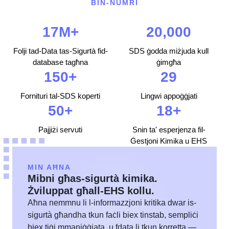
BIN-NUMRI
17M+
20,000
Folji tad-Data tas-Sigurtà fid-
SDS ġodda miżjuda kull
database tagħna
ġimgħa
150+
29
Fornituri tal-SDS koperti
Lingwi appoġġjati
50+
18+
Pajjiżi servuti
Snin ta' esperjenza fil-
Ġestjoni Kimika u EHS
MIN AĦNA
Mibni għas-sigurtà kimika.
Żviluppat għall-EHS kollu.
Aħna nemmnu li l-informazzjoni kritika dwar is-
sigurtà għandha tkun faċli biex tinstab, sempliċi
biex tiġi mmaniġġjata, u fdata li tkun korretta —