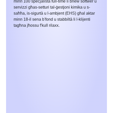
minn 100 speċjalista full-time li bnew softwer u
servizzi għas-setturi tal-ġestjoni kimika u s-
saħħa, is-sigurtà u l-ambjent (EHS) għal aktar
minn 18-il sena b'fond u stabbiltà li l-klijenti
tagħna jħossu f'kull rilaxx.