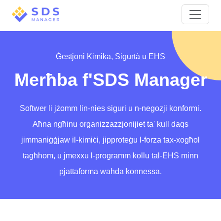
Ġestjoni Kimika, Sigurtà u EHS
Merħba f'SDS Manager
Softwer li jżomm lin-nies siguri u n-negozji konformi.
Aħna ngħinu organizzazzjonijiet ta' kull daqs
jimmaniġġjaw il-kimiċi, jipproteġu l-forza tax-xogħol
tagħhom, u jmexxu l-programm kollu tal-EHS minn
pjattaforma waħda konnessa.