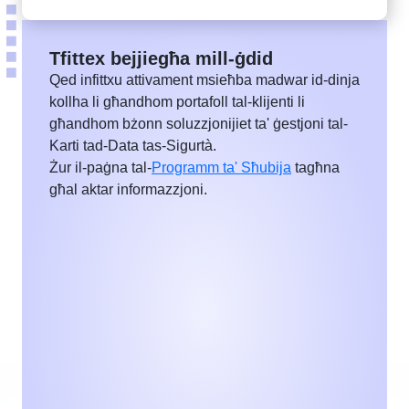
Tfittex bejjiegħa mill-ġdid
Qed infittxu attivament msieħba madwar id-dinja
kollha li għandhom portafoll tal-klijenti li
għandhom bżonn soluzzjonijiet ta' ġestjoni tal-
Karti tad-Data tas-Sigurtà.
Żur il-paġna tal-
Programm ta' Sħubija
tagħna
għal aktar informazzjoni.