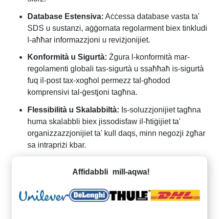
Database Estensiva:
Aċċessa database vasta ta'
SDS u sustanzi, aġġornata regolarment biex tinkludi
l-aħħar informazzjoni u reviżjonijiet.
Konformità u Sigurtà:
Żgura l-konformità mar-
regolamenti globali tas-sigurtà u ssaħħaħ is-sigurtà
fuq il-post tax-xogħol permezz tal-għodod
komprensivi tal-ġestjoni tagħna.
Flessibilità u Skalabbiltà:
Is-soluzzjonijiet tagħna
huma skalabbli biex jissodisfaw il-ħtiġijiet ta'
organizzazzjonijiet ta' kull daqs, minn negozji żgħar
sa intrapriżi kbar.
Affidabbli
mill-aqwa!