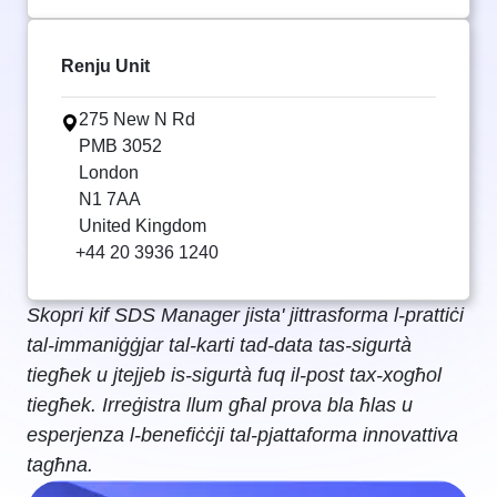
Renju Unit
275 New N Rd
PMB 3052
London
N1 7AA
United Kingdom
+44 20 3936 1240
Skopri kif SDS Manager jista' jittrasforma l-prattiċi
tal-immaniġġjar tal-karti tad-data tas-sigurtà
tiegħek u jtejjeb is-sigurtà fuq il-post tax-xogħol
tiegħek. Irreġistra llum għal prova bla ħlas u
esperjenza l-benefiċċji tal-pjattaforma innovattiva
tagħna.