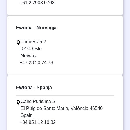
+61 2 7908 0708
Ewropa - Norveġja
Thunesvei 2
0274 Oslo
Norway
+47 23 50 74 78
Ewropa - Spanja
Calle Purisima 5
El Puig de Santa Maria, València 46540
Spain
+34 951 12 10 32