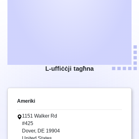
L-uffiċċji tagħna
Ameriki
1151 Walker Rd
#425
Dover, DE 19904
United States