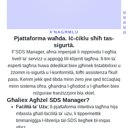
X'NAGĦMLU
Pjattaforma waħda. Iċ-ċiklu sħiħ tas-
sigurtà.
F'SDS Manager, aħna impenjati li nipprovdu l-ogħla
livell ta' servizz u appoġġ lill-klijenti tagħna. It-tim ta'
esperti tagħna huwa ddedikat biex jgħinek tistabbilixxi u
żżomm is-sigurtà u l-konformità, toffri assistenza f'kull
pass. Kemm jekk qed tibda minn żero jew qed tiċċaqlaq
minn sistema oħra, għandna l-għodod u l-għarfien biex
niżguraw tranżizzjoni bla xkiel.
Għaliex Agħżel SDS Manager?
Faċilità ta' Użu:
Il-pjattaforma intwitiva tagħna hija
mfassla għall-faċilità ta' użu, li tippermettik
timmaniġġja l-librerija tal-SDS tiegħek bl-inqas
sforz.