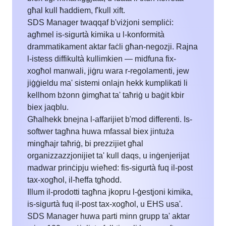
għal kull ħaddiem, f'kull xift.
SDS Manager twaqqaf b'viżjoni sempliċi:
agħmel is-sigurtà kimika u l-konformità
drammatikament aktar faċli għan-negozji. Rajna
l-istess diffikultà kullimkien — midfuna fix-
xogħol manwali, jiġru wara r-regolamenti, jew
jiġġieldu ma' sistemi onlajn hekk kumplikati li
kellhom bżonn ġimgħat ta' taħriġ u baġit kbir
biex jaqblu.
Għalhekk bnejna l-affarijiet b'mod differenti. Is-
softwer tagħna huwa mfassal biex jintuża
mingħajr taħriġ, bi prezzijiet għal
organizzazzjonijiet ta' kull daqs, u inġenjerijat
madwar prinċipju wieħed: fis-sigurtà fuq il-post
tax-xogħol, il-ħeffa tgħodd.
Illum il-prodotti tagħna jkopru l-ġestjoni kimika,
is-sigurtà fuq il-post tax-xogħol, u EHS usa'.
SDS Manager huwa parti minn grupp ta' aktar