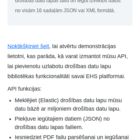
drošības datu lapas failu un iegūt izvilktos datus
no visām 16 sadaļām JSON vai XML formātā.
Noklikšķiniet šeit
, lai atvērtu demonstrācijas
lietotni, kas parāda, kā varat izmantot mūsu API,
lai pievienotu uzlabotu drošības datu lapu
bibliotēkas funkcionalitāti savai EHS platformai.
API funkcijas:
Meklējiet (Elastic) drošības datu lapu mūsu
datu bāzē ar miljoniem drošības datu lapu.
Piekļuve iegūtajiem datiem (JSON) no
drošības datu lapas failiem.
Iesniedziet PDF failu parsēšanai un iegūšanai