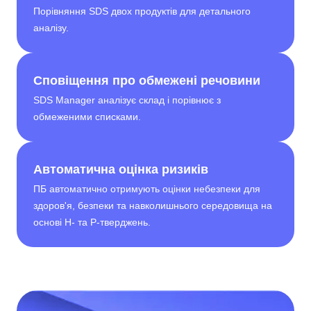
Порівняння SDS двох продуктів для детального
аналізу.
Сповіщення про обмежені речовини
SDS Manager аналізує склад і порівнює з
обмеженими списками.
Автоматична оцінка ризиків
ПБ автоматично отримують оцінки небезпеки для
здоров'я, безпеки та навколишнього середовища на
основі H- та P-тверджень.