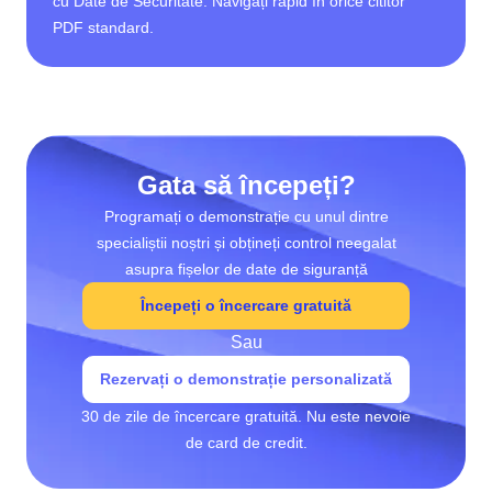
cu Date de Securitate. Navigați rapid în orice cititor
PDF standard.
Gata să începeți?
Programați o demonstrație cu unul dintre
specialiștii noștri și obțineți control neegalat
asupra fișelor de date de siguranță
Începeți o încercare gratuită
Sau
Rezervați o demonstrație personalizată
30 de zile de încercare gratuită. Nu este nevoie
de card de credit.