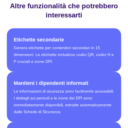
Altre funzionalità che potrebbero
interessarti
Etichette secondarie
Genera etichette per contenitori secondari in 15
dimensioni. Le etichette includono codici QR, codici H e
P cruciali e icone DPI.
Mantieni i dipendenti informati
Le informazioni di sicurezza sono facilmente accessibili.
I dettagli sui pericoli e le icone dei DPI sono
immediatamente disponibili, estratte automaticamente
dalle Schede di Sicurezza.