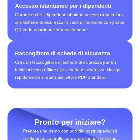
Accesso istantaneo per i dipendenti
Garantire che i dipendenti abbiano accesso immediato
alle Schede di Sicurezza in caso di incidente con poster
QR code posizionati strategicamente.
Raccoglitore di schede di sicurezza
Crea un Raccoglitore di schede di sicurezza per un
facile accesso offline alle schede di sicurezza. Naviga
rapidamente in qualsiasi lettore PDF standard.
Pronto per iniziare?
Prenota una demo con uno dei nostri specialisti
e ottieni un controllo senza precedenti sulle tue