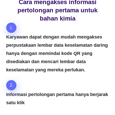
Cara mengakses informasi
pertolongan pertama untuk
bahan kimia
1.
Karyawan dapat dengan mudah mengakses
perpustakaan lembar data keselamatan daring
hanya dengan memindai kode QR yang
disediakan dan mencari lembar data
keselamatan yang mereka perlukan.
2.
Informasi pertolongan pertama hanya berjarak
satu klik