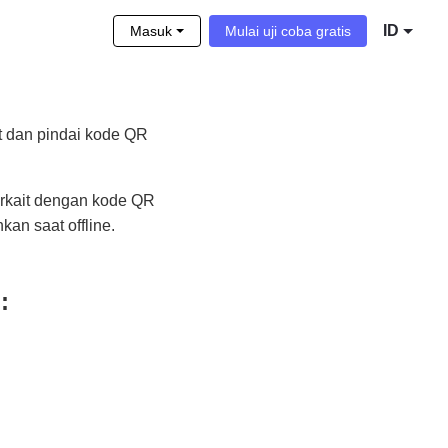
ID
Masuk
Mulai uji coba gratis
t dan pindai kode QR
rkait dengan kode QR
kan saat offline.
: