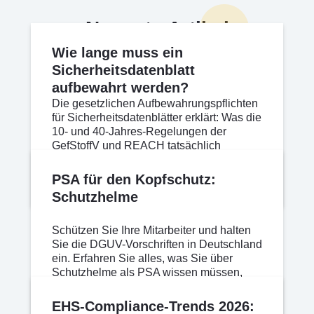
Neueste Artikel
Wie lange muss ein
Sicherheitsdatenblatt
aufbewahrt werden?
Die gesetzlichen Aufbewahrungspflichten
für Sicherheitsdatenblätter erklärt: Was die
10- und 40-Jahres-Regelungen der
GefStoffV und REACH tatsächlich
beinhalten und welche praktischen
Möglichkeiten Sie zur Einhaltung haben.
Apr 17, 2026
Weiterlesen
PSA für den Kopfschutz:
Schutzhelme
Schützen Sie Ihre Mitarbeiter und halten
Sie die DGUV-Vorschriften in Deutschland
ein. Erfahren Sie alles, was Sie über
Schutzhelme als PSA wissen müssen,
einschließlich der Normen nach DIN EN
397 und der Wartung.
Apr 13, 2026
Weiterlesen
EHS-Compliance-Trends 2026: