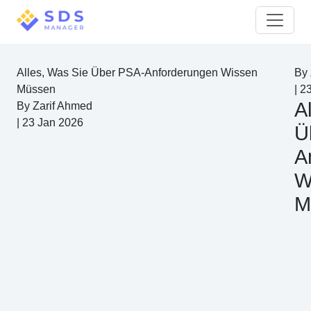
Alles, Was Sie Über PSA-Anforderungen Wissen
By
Müssen
|
23
A
By
Zarif Ahmed
|
23 Jan 2026
Ü
A
W
M