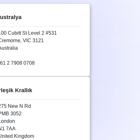
ustralya
100 Cubitt St Level 2 #531
Cremorne, VIC 3121
Australia
61 2 7908 0708
rleşik Krallık
275 New N Rd
PMB 3052
London
N1 7AA
United Kingdom