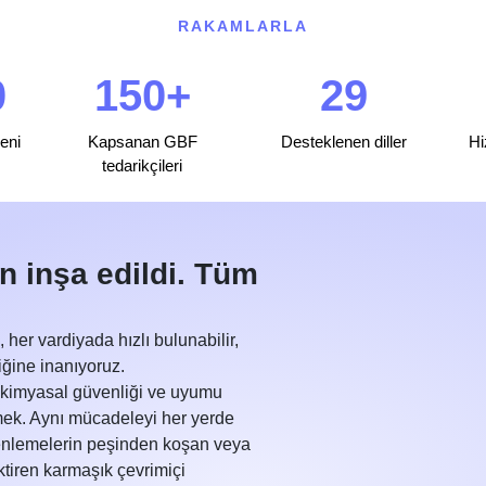
RAKAMLARLA
0
150+
29
eni
Kapsanan GBF
Desteklenen diller
Hi
tedarikçileri
n inşa edildi. Tüm
n, her vardiyada hızlı bulunabilir,
iğine inanıyoruz.
 kimyasal güvenliği ve uyumu
rmek. Aynı mücadeleyi her yerde
nlemelerin peşinden koşan veya
ktiren karmaşık çevrimiçi