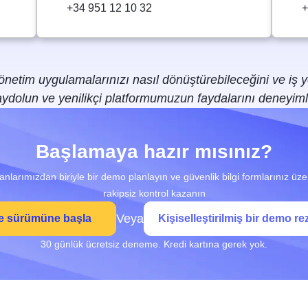
+34 951 12 10 32
+
tim uygulamalarınızı nasıl dönüştürebileceğini ve iş yer
ydolun ve yenilikçi platformumuzun faydalarını deneyiml
Başlamaya hazır mısınız?
nlarımızdan biriyle bir demo planlayın ve güvenlik bilgi formlarınız üze
rakipsiz kontrol kazanın
Veya
 sürümüne başla
Kişiselleştirilmiş bir demo re
30 günlük ücretsiz deneme. Kredi kartına gerek yok.