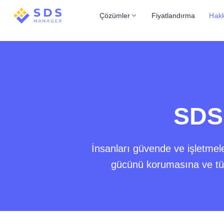
Çözümler
Fiyatlandırma
Hak
SDS 
İnsanları güvende ve işletmel
gücünü korumasına ve tüm