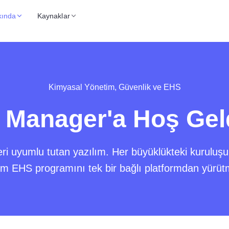
kında
Kaynaklar
Kimyasal Yönetim, Güvenlik ve EHS
Manager'a Hoş Gel
eri uyumlu tutan yazılım. Her büyüklükteki kuruluşu
 EHS programını tek bir bağlı platformdan yürüt