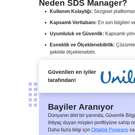
Neden SDS Manager?
Kullanım Kolaylığı:
Sezgisel platformum
Kapsamlı Veritabanı:
En son bilgileri 
Uyumluluk ve Güvenlik:
Kapsamlı yönet
Esneklik ve Ölçeklenebilirlik:
Çözümleri
şekilde ölçeklenebilir.
Güvenilen
en iyiler
tarafından!
Bayiler Aranıyor
Dünyanın dört bir yanında, Güvenlik Bil
ihtiyaç duyan müşteri portföyüne sahip or
Daha fazla bilgi için
Ortaklık Programı
say