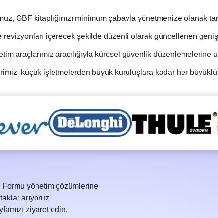
uz, GBF kitaplığınızı minimum çabayla yönetmenize olanak tanıya
ve revizyonları içerecek şekilde düzenli olarak güncellenen geni
im araçlarımız aracılığıyla küresel güvenlik düzenlemelerine uyu
miz, küçük işletmelerden büyük kuruluşlara kadar her büyüklükt
gi Formu yönetim çözümlerine
taklar arıyoruz.
famızı ziyaret edin.