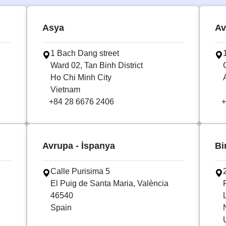
Asya
Av
1 Bach Dang street
Ward 02, Tan Binh District
Ho Chi Minh City
Vietnam
+84 28 6676 2406
+
Avrupa - İspanya
Bi
Calle Purisima 5
El Puig de Santa Maria, València
46540
Spain