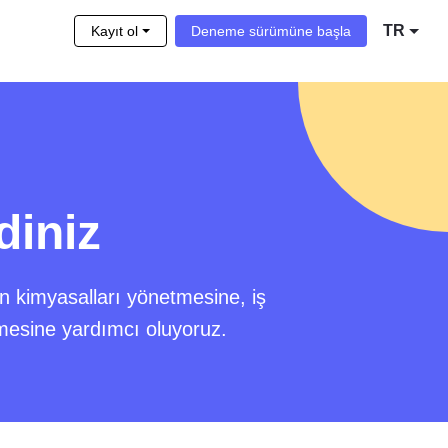
TR
Kayıt ol
Deneme sürümüne başla
diniz
n kimyasalları yönetmesine, iş
mesine yardımcı oluyoruz.