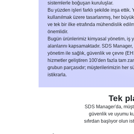
sistemlerle boğuşan kuruluşlar.
Bu yüzden işleri farklı şekilde inşa ettik
kullanılmak üzere tasarlanmış, her büyüklü
ve tek bir ilke etrafında mühendislik edilm
önemlidir.
Bugün ürünlerimiz kimyasal yönetim, iş 
alanlarını kapsamaktadır. SDS Manager, 1
yönetim ile sağlık, güvenlik ve çevre (EHS
hizmetler geliştiren 100'den fazla tam z
grubun parçasıdır; müşterilerimizin her sü
istikrarla.
Tek p
SDS Manager'da, müşter
güvenlik ve uyumu ku
sıfırdan başlıyor olun i