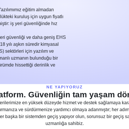
. Yazılımımız eğitim almadan
kteki kuruluş için uygun fiyatlı
iştir: iş yeri güvenliğinde hız
yeri güvenliği ve daha geniş EHS
8 yılı aşkın süredir kimyasal
) sektörleri için yazılım ve
amanlı uzmanın bulunduğu bir
rümde hissettiği derinlik ve
NE YAPIYORUZ
latform. Güvenliğin tam yaşam dö
ilerimize en yüksek düzeyde hizmet ve destek sağlamaya kara
rmanıza ve sürdürmenize yardımcı olmaya adanmıştır; her adımd
ster başka bir sistemden geçiş yapıyor olun, sorunsuz bir geçiş 
uzmanlığa sahibiz.