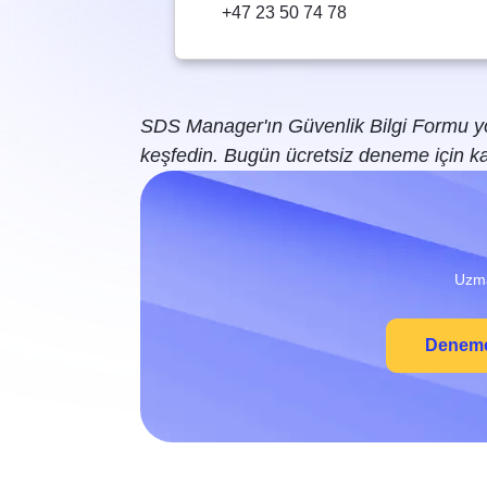
+47 23 50 74 78
SDS Manager'ın Güvenlik Bilgi Formu yöne
keşfedin. Bugün ücretsiz deneme için ka
Uzma
Deneme