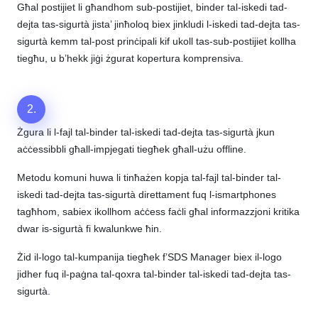
Għal postijiet li għandhom sub-postijiet, binder tal-iskedi tad-
dejta tas-sigurtà jista’ jinħoloq biex jinkludi l-iskedi tad-dejta tas-
sigurtà kemm tal-post prinċipali kif ukoll tas-sub-postijiet kollha
tiegħu, u b’hekk jiġi żgurat kopertura komprensiva.
2.
Żgura li l-fajl tal-binder tal-iskedi tad-dejta tas-sigurtà jkun
aċċessibbli għall-impjegati tiegħek għall-użu offline.
Metodu komuni huwa li tinħażen kopja tal-fajl tal-binder tal-
iskedi tad-dejta tas-sigurtà direttament fuq l-ismartphones
tagħhom, sabiex ikollhom aċċess faċli għal informazzjoni kritika
dwar is-sigurtà fi kwalunkwe ħin.
Żid il-logo tal-kumpanija tiegħek f’SDS Manager biex il-logo
jidher fuq il-paġna tal-qoxra tal-binder tal-iskedi tad-dejta tas-
sigurtà.