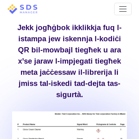
Jekk jogħġbok ikklikkja fuq l-
istampa jew iskennja l-kodiċi
QR bil-mowbajl tiegħek u ara
x’se jaraw l-impjegati tiegħek
meta jaċċessaw il-librerija li
jmiss tal-iskedi tad-dejta tas-
sigurtà.