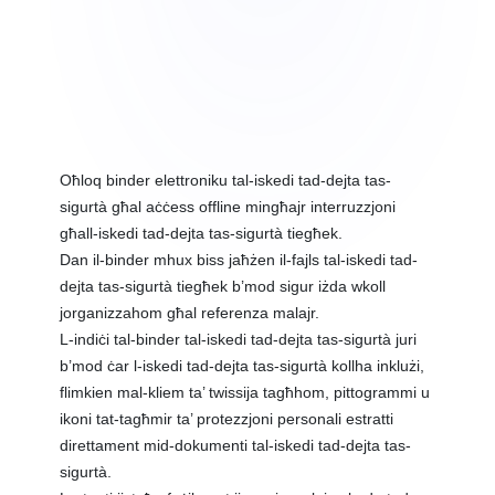
Oħloq binder elettroniku tal-iskedi tad-dejta tas-
sigurtà għal aċċess offline mingħajr interruzzjoni
għall-iskedi tad-dejta tas-sigurtà tiegħek.
Dan il-binder mhux biss jaħżen il-fajls tal-iskedi tad-
dejta tas-sigurtà tiegħek b’mod sigur iżda wkoll
jorganizzahom għal referenza malajr.
L-indiċi tal-binder tal-iskedi tad-dejta tas-sigurtà juri
b’mod ċar l-iskedi tad-dejta tas-sigurtà kollha inklużi,
flimkien mal-kliem ta’ twissija tagħhom, pittogrammi u
ikoni tat-tagħmir ta’ protezzjoni personali estratti
direttament mid-dokumenti tal-iskedi tad-dejta tas-
sigurtà.