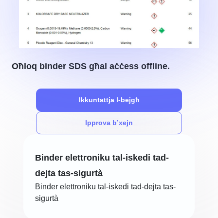
Oħloq binder SDS għal aċċess offline.
Ikkuntattja l-bejgħ
Ipprova b’xejn
Binder elettroniku tal-iskedi tad-
dejta tas-sigurtà
Binder elettroniku tal-iskedi tad-dejta tas-
sigurtà