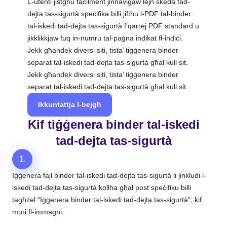
L-utenti jistgħu faċilment jinnavigaw lejn skeda tad-
dejta tas-sigurtà speċifika billi jiftħu l-PDF tal-binder
tal-iskedi tad-dejta tas-sigurtà f’qarrej PDF standard u
jikklikkjaw fuq in-numru tal-paġna indikat fl-indiċi.
Jekk għandek diversi siti, tista’ tiġġenera binder
separat tal-iskedi tad-dejta tas-sigurtà għal kull sit.
Jekk għandek diversi siti, tista’ tiġġenera binder
separat tal-iskedi tad-dejta tas-sigurtà għal kull sit.
Ikkuntattja l-bejgħ
Kif tiġġenera binder tal-iskedi
tad-dejta tas-sigurtà
1.
Iġġenera fajl binder tal-iskedi tad-dejta tas-sigurtà li jinkludi l-
iskedi tad-dejta tas-sigurtà kollha għal post speċifiku billi
tagħżel “Iġġenera binder tal-iskedi tad-dejta tas-sigurtà”, kif
muri fl-immaġni.