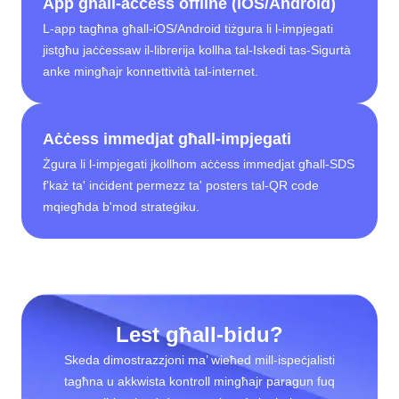
App għall-aċċess offline (iOS/Android)
L-app tagħna għall-iOS/Android tiżgura li l-impjegati
jistgħu jaċċessaw il-librerija kollha tal-Iskedi tas-Sigurtà
anke mingħajr konnettività tal-internet.
Aċċess immedjat għall-impjegati
Żgura li l-impjegati jkollhom aċċess immedjat għall-SDS
f'każ ta' inċident permezz ta' posters tal-QR code
mqiegħda b'mod strateġiku.
Lest għall-bidu?
Skeda dimostrazzjoni ma’ wieħed mill-ispeċjalisti
tagħna u akkwista kontroll mingħajr paragun fuq