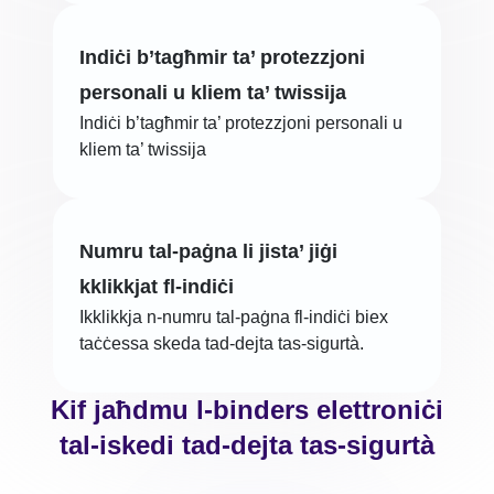
Indiċi b’tagħmir ta’ protezzjoni
personali u kliem ta’ twissija
Indiċi b’tagħmir ta’ protezzjoni personali u
kliem ta’ twissija
Numru tal-paġna li jista’ jiġi
kklikkjat fl-indiċi
Ikklikkja n-numru tal-paġna fl-indiċi biex
taċċessa skeda tad-dejta tas-sigurtà.
Kif jaħdmu l-binders elettroniċi
tal-iskedi tad-dejta tas-sigurtà