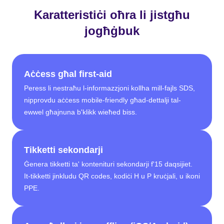
Karatteristiċi oħra li jistgħu
jogħġbuk
Aċċess għal first-aid
Peress li nestraħu l-informazzjoni kollha mill-fajls SDS,
nipprovdu aċċess mobile-friendly għad-dettalji tal-
ewwel għajnuna b'klikk wieħed biss.
Tikketti sekondarji
Ġenera tikketti ta' kontenituri sekondarji f'15 daqsijiet.
It-tikketti jinkludu QR codes, kodiċi H u P kruċjali, u ikoni
PPE.