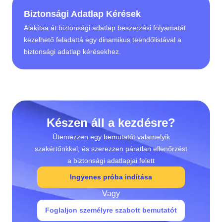
Biztonsági Adatlap Kérések
Alakítsa át biztonsági adatlap beszerzési folyamatát
kezelhető feladattá egy dinamikus teendőlistával a
biztonsági adatlap kérésekhez.
Készen áll a kezdésre?
Ütemezzen egy bemutatót valamelyik
szakértőnkkel, és szerezzen páratlan ellenőrzést
a biztonsági adatlapjai felett
Ingyenes próba indítása
Vagy
Foglaljon személyre szabott bemutatót