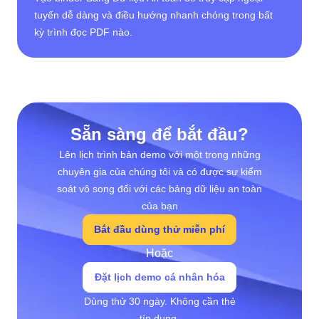
tuyến dễ dàng và điều hướng nhanh chóng trong bất
kỳ trình đọc PDF nào.
Sẵn sàng để bắt đầu?
Lên lịch trình bản demo với một trong những
chuyên gia của chúng tôi và có được sự kiểm
soát vô song đối với các bảng dữ liệu an toàn
của bạn
Bắt đầu dùng thử miễn phí
Hoặc
Đặt lịch demo cá nhân hóa
Dùng thử 30 ngày. Không cần thẻ
tín dụng.