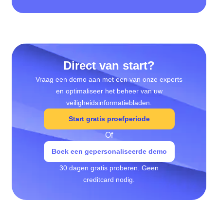
Direct van start?
Vraag een demo aan met een van onze experts
en optimaliseer het beheer van uw
veiligheidsinformatiebladen.
Start gratis proefperiode
Of
Boek een gepersonaliseerde demo
30 dagen gratis proberen. Geen
creditcard nodig.