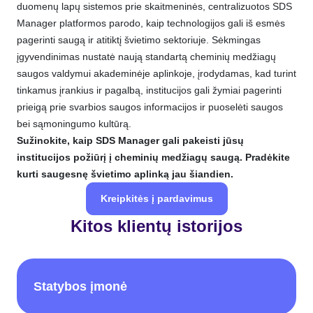
duomenų lapų sistemos prie skaitmeninės, centralizuotos SDS
Manager platformos parodo, kaip technologijos gali iš esmės
pagerinti saugą ir atitiktį švietimo sektoriuje. Sėkmingas
įgyvendinimas nustatė naują standartą cheminių medžiagų
saugos valdymui akademinėje aplinkoje, įrodydamas, kad turint
tinkamus įrankius ir pagalbą, institucijos gali žymiai pagerinti
prieigą prie svarbios saugos informacijos ir puoselėti saugos
bei sąmoningumo kultūrą.
Sužinokite, kaip SDS Manager gali pakeisti jūsų
institucijos požiūrį į cheminių medžiagų saugą. Pradėkite
kurti saugesnę švietimo aplinką jau šiandien.
Kreipkitės į pardavimus
Kitos klientų istorijos
Statybos įmonė