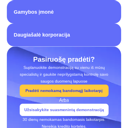
Gamybos įmonė
Daugiašalė korporacija
Pasiruošę pradėti?
Suplanuokite demonstraciją su vienu iš mūsų
specialistų ir gaukite neprilygstamą kontrolę savo
saugos duomenų lapuose
Pradėti nemokamą bandomąjį laikotarpį
Arba
Užsisakykite suasmenintą demonstraciją
30 dienų nemokamas bandomasis laikotarpis.
Nereikia kredito kortelės.