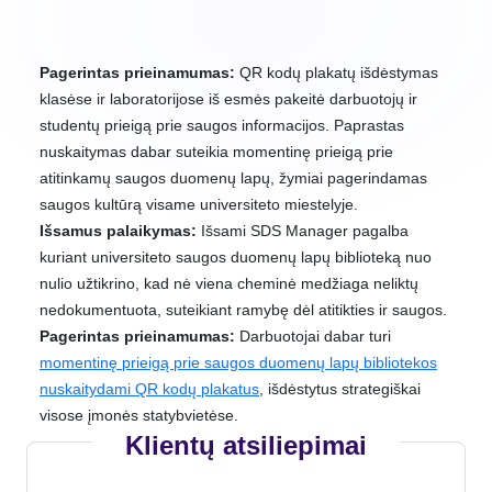
Pagerintas prieinamumas:
QR kodų plakatų išdėstymas
klasėse ir laboratorijose iš esmės pakeitė darbuotojų ir
studentų prieigą prie saugos informacijos. Paprastas
nuskaitymas dabar suteikia momentinę prieigą prie
atitinkamų saugos duomenų lapų, žymiai pagerindamas
saugos kultūrą visame universiteto miestelyje.
Išsamus palaikymas:
Išsami SDS Manager pagalba
kuriant universiteto saugos duomenų lapų biblioteką nuo
nulio užtikrino, kad nė viena cheminė medžiaga neliktų
nedokumentuota, suteikiant ramybę dėl atitikties ir saugos.
Pagerintas prieinamumas:
Darbuotojai dabar turi
momentinę prieigą prie saugos duomenų lapų bibliotekos
nuskaitydami QR kodų plakatus
, išdėstytus strategiškai
visose įmonės statybvietėse.
Klientų atsiliepimai