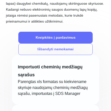
lapas) daugybei chemikalų, naudojamų skirtinguose skyriuose.
Kadangi nebuvo elektroninių saugos duomenų lapų kopijų,
įstaiga rėmėsi pasenusiais metodais, kurie trukdė
prieinamumui ir atitikties užtikrinimui.
Kreipkitės į pardavimus
Išbandyti nemokamai
Importuoti cheminių medžiagų
sąrašus
Parengtas xls formatas su kiekviename
skyriuje naudojamų cheminių medžiagų
sąrašu, importuotas į SDS Manager