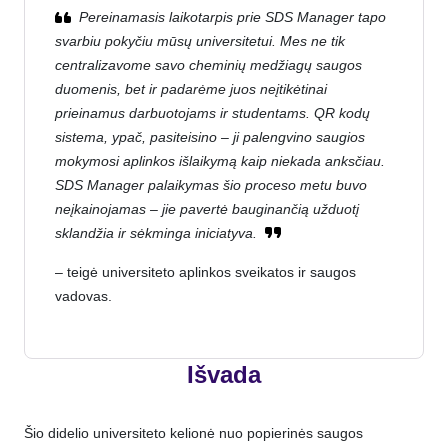
Pereinamasis laikotarpis prie SDS Manager tapo
svarbiu pokyčiu mūsų universitetui. Mes ne tik
centralizavome savo cheminių medžiagų saugos
duomenis, bet ir padarėme juos neįtikėtinai
prieinamus darbuotojams ir studentams. QR kodų
sistema, ypač, pasiteisino – ji palengvino saugios
mokymosi aplinkos išlaikymą kaip niekada anksčiau.
SDS Manager palaikymas šio proceso metu buvo
neįkainojamas – jie pavertė bauginančią užduotį
sklandžia ir sėkminga iniciatyva.
– teigė universiteto aplinkos sveikatos ir saugos
vadovas.
Išvada
Šio didelio universiteto kelionė nuo popierinės saugos