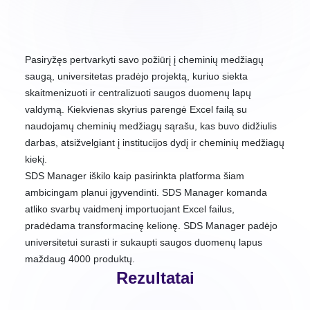
Pasiryžęs pertvarkyti savo požiūrį į cheminių medžiagų
saugą, universitetas pradėjo projektą, kuriuo siekta
skaitmenizuoti ir centralizuoti saugos duomenų lapų
valdymą. Kiekvienas skyrius parengė Excel failą su
naudojamų cheminių medžiagų sąrašu, kas buvo didžiulis
darbas, atsižvelgiant į institucijos dydį ir cheminių medžiagų
kiekį.
SDS Manager iškilo kaip pasirinkta platforma šiam
ambicingam planui įgyvendinti. SDS Manager komanda
atliko svarbų vaidmenį importuojant Excel failus,
pradėdama transformacinę kelionę. SDS Manager padėjo
universitetui surasti ir sukaupti saugos duomenų lapus
maždaug 4000 produktų.
Rezultatai