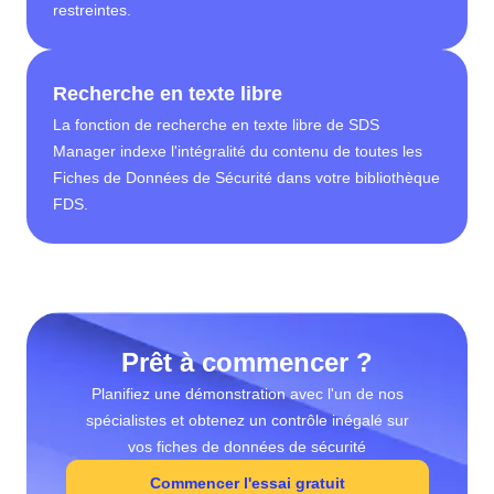
restreintes.
Recherche en texte libre
La fonction de recherche en texte libre de SDS
Manager indexe l'intégralité du contenu de toutes les
Fiches de Données de Sécurité dans votre bibliothèque
FDS.
Prêt à commencer ?
Planifiez une démonstration avec l'un de nos
spécialistes et obtenez un contrôle inégalé sur
vos fiches de données de sécurité
Commencer l'essai gratuit