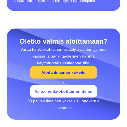
vastaanottokuittaukset nimetyiltä työntekijöiltä.
Oletko valmis aloittamaan?
Varaa henkilökohtainen esittely asiantuntijamme
kanssa ja hanki täydellinen hallinta
käyttöturvallisuustiedotteisiisi.
Aloita ilmainen kokeilu
Tai
Varaa henkilökohtainen demo
30 päivän ilmainen kokeilu. Luottokorttia
ei vaadita.