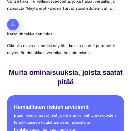
Valitse kaksi Turvallisuustiedotetta, jotka haluat vertailla, ja
napsauta "Näytä erot kahden Turvallisuustiedote:n välillä".
2.
Katso rinnakkainen tulos.
Oikealla oleva esimerkki näyttää, kuinka osan 9 parametrit
näytetään rinnakkain vertailun helpottamiseksi.
Muita ominaisuuksia, joista saatat
pitää
Kemiallisten riskien arvioinnit
Laadi kemialliset ohjeet ja riskinarvioinnit työntekijöiden
tehokkaaseen kouluttamiseen riskeistä ja
henkilönsuojainten vaatimuksista