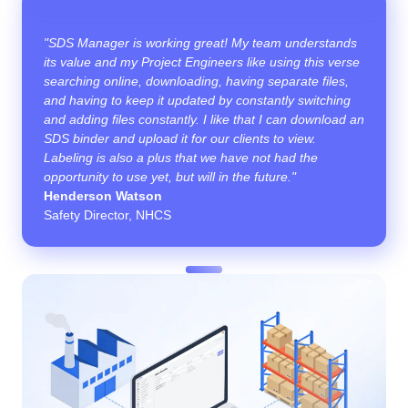
"SDS Manager is working great! My team understands
its value and my Project Engineers like using this verse
searching online, downloading, having separate files,
and having to keep it updated by constantly switching
and adding files constantly. I like that I can download an
SDS binder and upload it for our clients to view.
Labeling is also a plus that we have not had the
opportunity to use yet, but will in the future."
Henderson Watson
Safety Director, NHCS