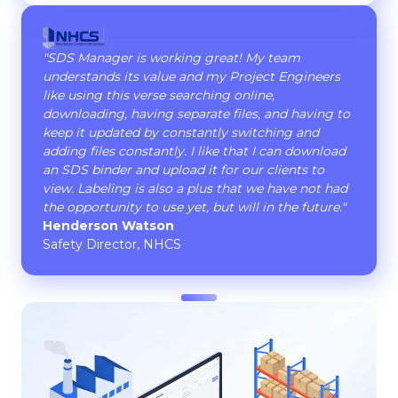
"SDS Manager is working great! My team
understands its value and my Project Engineers
like using this verse searching online,
downloading, having separate files, and having to
keep it updated by constantly switching and
adding files constantly. I like that I can download
an SDS binder and upload it for our clients to
view. Labeling is also a plus that we have not had
the opportunity to use yet, but will in the future."
Henderson Watson
Safety Director, NHCS